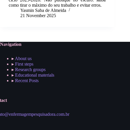
como tirar o máximo do seu trabalho e evitar erros.
Yasmin Saba de Almeida
21 November 2025
Navigation
▸
About us
▸
First steps
▸
Research groups
▸
Educational materials
▸
Recent Posts
tact
ato@enfermagempesquisadora.com.br